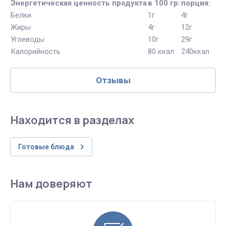
Энергетическая ценность продукта
в 100 гр:
порция:
Белки
1г
4г
Жиры
4г
12г
Углеводы
10г
29г
Калорийность
80 ккал
240ккал
Отзывы
Находится в разделах
Готовые блюда
Нам доверяют