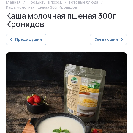
Главная
/
Продукты в поход
/
Готовые блюда
/
Каша молочная пшеная 300г Кронидов
Каша молочная пшеная 300г
Кронидов
Предыдущий
Следующий