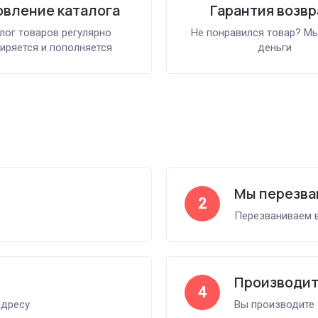
вление каталога
Гарантия возвр
лог товаров регулярно
Не понравился товар? М
иряется и пополняется
деньги
Мы перезва
2
Перезваниваем в
Производит
4
адресу
Вы производите