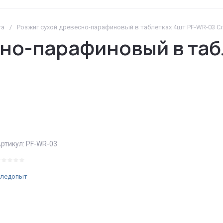
га
/
Розжиг сухой древесно-парафиновый в таблетках 4шт PF-WR-03 
сно-парафиновый в таб
ртикул:
PF-WR-03
ледопыт