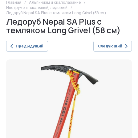
Главная
/
Альпинизм и скалолазание
/
Инструмент скальный, ледовый
/
Ледоруб Nepal SA Plus с темляком Long Grivel (58 см)
Ледоруб Nepal SA Plus с
темляком Long Grivel (58 см)
Предыдущий
Следующий