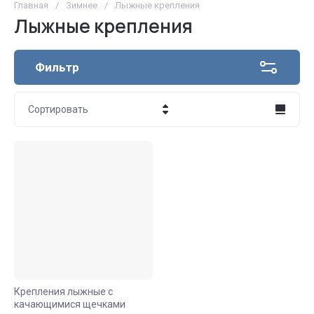
Главная
/
Зимнее
/
Лыжные крепления
Лыжные крепления
Фильтр
Сортировать
Цена - убывание
Цена - возрастание
Название - Я-А
Название - А-Я
Крепления лыжные с
качающимися щечками