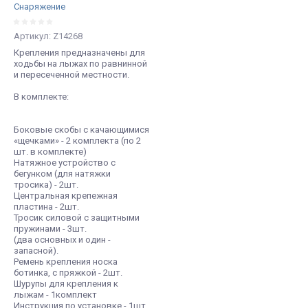
Снаряжение
Артикул:
Z14268
Крепления предназначены для
ходьбы на лыжах по равнинной
и пересеченной местности.
В комплекте:
Боковые скобы с качающимися
«щечками» - 2 комплекта (по 2
шт. в комплекте)
Натяжное устройство с
бегунком (для натяжки
тросика) - 2шт.
Центральная крепежная
пластина - 2шт.
Тросик силовой с защитными
пружинами - 3шт.
(два основных и один -
запасной).
Ремень крепления носка
ботинка, с пряжкой - 2шт.
Шурупы для крепления к
лыжам - 1комплект
Инструкция по установке - 1шт.